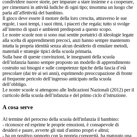
condividere nuove storie, per imparare a stare insieme e a cooperare,
per cimentarsi in attività ludiche di ogni tipo; insomma un luogo che
parla all’affettività del bambino.
Il gioco deve essere il motore della loro crescita, attraverso le sue
regole, i suoi tempi, i suoi ritmi, i piaceri che regala; tutto si svolge
all’interno di spazi e ambienti predisposti a questo scopo.
Le nostre scuole non si sono mai sentite portatrici di ideologie legate
alla scelta di apprendimenti precoci, anzi hanno sempre mantenuto
intatta la propria identità senza alcun desiderio di emulare metodi,
materiali e strategie tipici della scuola primaria.
Sulla base di queste convinzioni, le insegnanti della scuola
dell’infanzia hanno sempre proposto un modello di apprendimento
costruito sui bisogni e sulle competenze tipiche della fascia d’età
prescolare (dai tre ai sei anni), esprimendo preoccupazione di fronte
al frequente pericolo dell’ingresso anticipato nella scuola
dell’obbligo.
Le nostre scuole si attengono alle Indicazioni Nazionali (2012) per il
curricolo della scuola dell’infanzia e del primo ciclo d’istruzione.
A cosa serve
Al termine del perocrso della scuola dell'infanzia il bambino:
- riconosce ed esprime le proprie emozioni, è consapevole di
desideri e paure, avverte gli stati d'animo propri e altrui;
- ha un positivo rapporto con la propria corporeità, ha maturato una