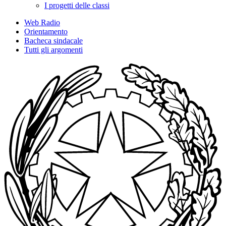
I progetti delle classi
Web Radio
Orientamento
Bacheca sindacale
Tutti gli argomenti