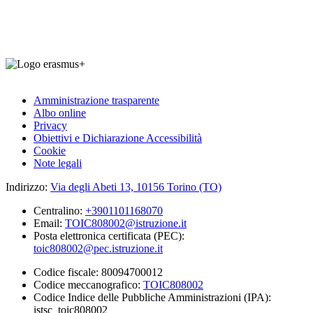
Amministrazione trasparente
Albo online
Privacy
Obiettivi e Dichiarazione Accessibilità
Cookie
Note legali
Indirizzo:
Via degli Abeti 13, 10156 Torino (TO)
Centralino:
+3901101168070
Email:
TOIC808002@istruzione.it
Posta elettronica certificata (PEC):
toic808002@pec.istruzione.it
Codice fiscale: 80094700012
Codice meccanografico:
TOIC808002
Codice Indice delle Pubbliche Amministrazioni (IPA):
istsc_toic808002