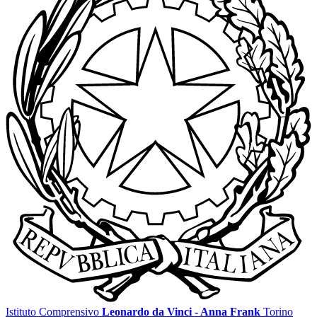
Istituto Comprensivo
Leonardo da Vinci - Anna Frank
Torino