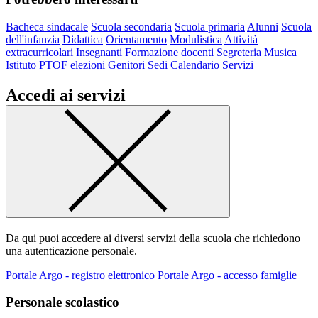
Bacheca sindacale
Scuola secondaria
Scuola primaria
Alunni
Scuola
dell'infanzia
Didattica
Orientamento
Modulistica
Attività
extracurricolari
Insegnanti
Formazione docenti
Segreteria
Musica
Istituto
PTOF
elezioni
Genitori
Sedi
Calendario
Servizi
Accedi ai servizi
Da qui puoi accedere ai diversi servizi della scuola che richiedono
una autenticazione personale.
Portale Argo - registro elettronico
Portale Argo - accesso famiglie
Personale scolastico