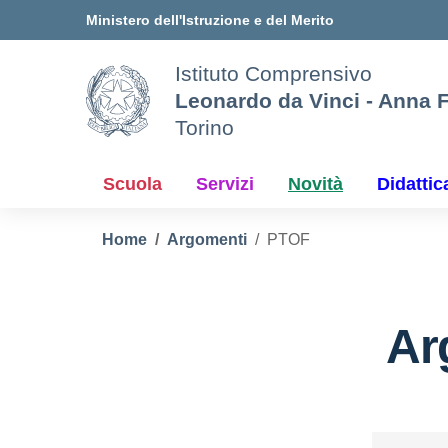
Vai ai contenuti
Vai al menu di navigazione
Vai al footer
Ministero dell'Istruzione e del Merito
Istituto Comprensivo
Leonardo da Vinci - Anna 
Torino
Scuola
Servizi
Novità
Didattic
Home
Argomenti
PTOF
Ar