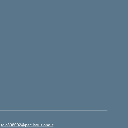
:
toic808002@pec.istruzione.it