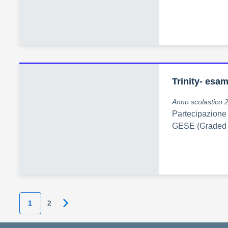
Trinity- esam
Anno scolastico 
Partecipazione 
GESE (Graded 
1
2
Pagina successiva