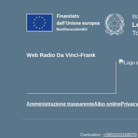
I
L
T
Web Radio Da Vinci-Frank
Amministrazione trasparente
Albo online
Privac
Centralino:
+3901101168070