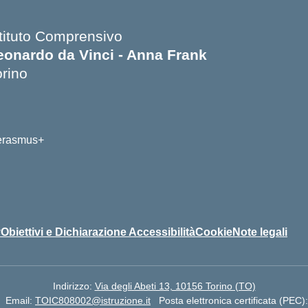
stituto Comprensivo
eonardo da Vinci - Anna Frank
orino
y
Obiettivi e Dichiarazione Accessibilità
Cookie
Note legali
Indirizzo:
Via degli Abeti 13, 10156 Torino (TO)
Email:
TOIC808002@istruzione.it
Posta elettronica certificata (PEC)