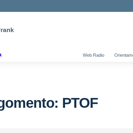
Frank
a
Web Radio
Orientam
gomento: PTOF