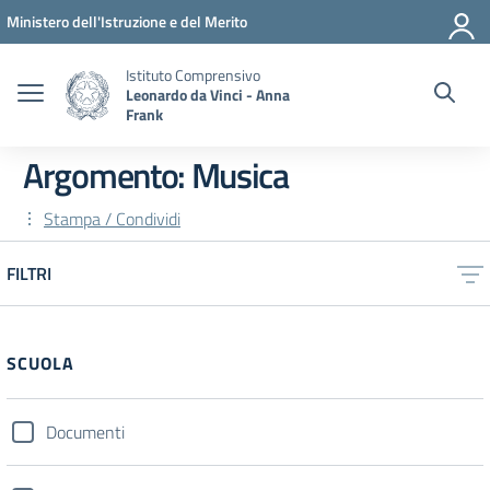
Vai ai contenuti
Vai al menu di navigazione
Vai al footer
Ministero dell'Istruzione e del Merito
Istituto Comprensivo
Leonardo da Vinci - Anna
Frank
Argomento: Musica
Stampa / Condividi
FILTRI
SCUOLA
Documenti