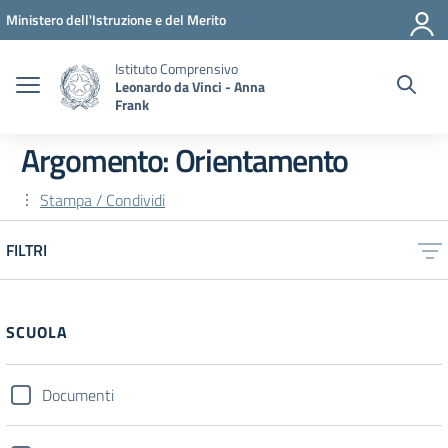
Vai ai contenuti
Vai al menu di navigazione
Vai al footer
Ministero dell'Istruzione e del Merito
Istituto Comprensivo
Leonardo da Vinci - Anna
Frank
Argomento: Orientamento
Stampa / Condividi
FILTRI
SCUOLA
Documenti