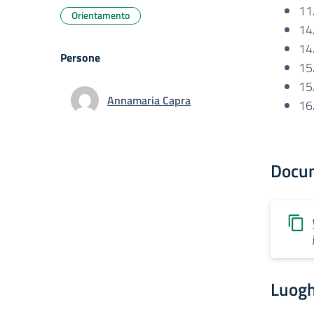
11
Orientamento
14
14
Persone
15/
15
Annamaria Capra
16
Docu
Luogh