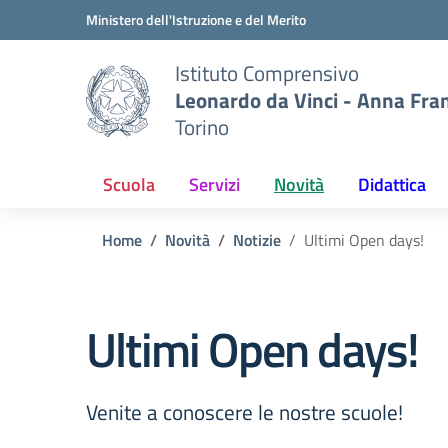
Vai ai contenuti
Vai al menu di navigazione
Vai al footer
Ministero dell'Istruzione e del Merito
Istituto Comprensivo
Leonardo da Vinci - Anna Fra
Torino
Scuola
Servizi
Novità
Didattica
Home
Novità
Notizie
Ultimi Open days!
Ultimi Open days!
Venite a conoscere le nostre scuole!