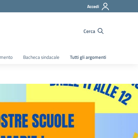
Accedi
Cerca
amento
Bacheca sindacale
Tutti gli argomenti