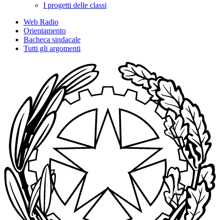
I progetti delle classi
Web Radio
Orientamento
Bacheca sindacale
Tutti gli argomenti