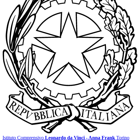
Istituto Comprensivo
Leonardo da Vinci - Anna Frank
Torino