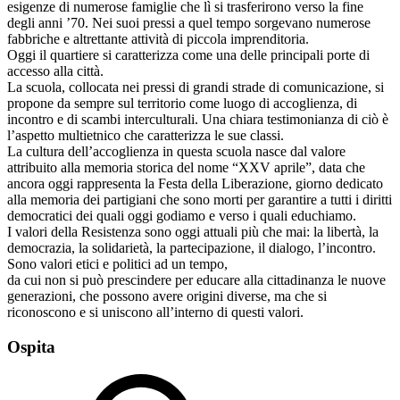
esigenze di numerose famiglie che lì si trasferirono verso la fine
degli anni ’70. Nei suoi pressi a quel tempo sorgevano numerose
fabbriche e altrettante attività di piccola imprenditoria.
Oggi il quartiere si caratterizza come una delle principali porte di
accesso alla città.
La scuola, collocata nei pressi di grandi strade di comunicazione, si
propone da sempre sul territorio come luogo di accoglienza, di
incontro e di scambi interculturali. Una chiara testimonianza di ciò è
l’aspetto multietnico che caratterizza le sue classi.
La cultura dell’accoglienza in questa scuola nasce dal valore
attribuito alla memoria storica del nome “XXV aprile”, data che
ancora oggi rappresenta la Festa della Liberazione, giorno dedicato
alla memoria dei partigiani che sono morti per garantire a tutti i diritti
democratici dei quali oggi godiamo e verso i quali educhiamo.
I valori della Resistenza sono oggi attuali più che mai: la libertà, la
democrazia, la solidarietà, la partecipazione, il dialogo, l’incontro.
Sono valori etici e politici ad un tempo,
da cui non si può prescindere per educare alla cittadinanza le nuove
generazioni, che possono avere origini diverse, ma che si
riconoscono e si uniscono all’interno di questi valori.
Ospita