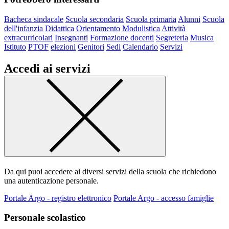
Bacheca sindacale
Scuola secondaria
Scuola primaria
Alunni
Scuola
dell'infanzia
Didattica
Orientamento
Modulistica
Attività
extracurricolari
Insegnanti
Formazione docenti
Segreteria
Musica
Istituto
PTOF
elezioni
Genitori
Sedi
Calendario
Servizi
Accedi ai servizi
Da qui puoi accedere ai diversi servizi della scuola che richiedono
una autenticazione personale.
Portale Argo - registro elettronico
Portale Argo - accesso famiglie
Personale scolastico