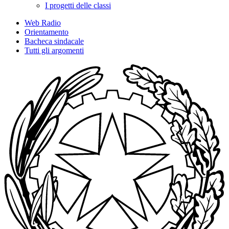
I progetti delle classi
Web Radio
Orientamento
Bacheca sindacale
Tutti gli argomenti