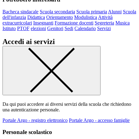
Bacheca sindacale
Scuola secondaria
Scuola primaria
Alunni
Scuola
dell'infanzia
Didattica
Orientamento
Modulistica
Attività
extracurricolari
Insegnanti
Formazione docenti
Segreteria
Musica
Istituto
PTOF
elezioni
Genitori
Sedi
Calendario
Servizi
Accedi ai servizi
Da qui puoi accedere ai diversi servizi della scuola che richiedono
una autenticazione personale.
Portale Argo - registro elettronico
Portale Argo - accesso famiglie
Personale scolastico