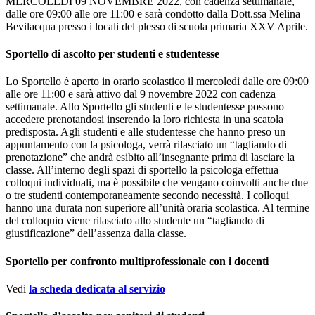
MERCOLEDÌ 09 NOVEMBRE 2022, con cadenza settimanale,
dalle ore 09:00 alle ore 11:00 e sarà condotto dalla Dott.ssa Melina
Bevilacqua presso i locali del plesso di scuola primaria XXV Aprile.
Sportello di ascolto per studenti e studentesse
Lo Sportello è aperto in orario scolastico il mercoledì dalle ore 09:00
alle ore 11:00 e sarà attivo dal 9 novembre 2022 con cadenza
settimanale. Allo Sportello gli studenti e le studentesse possono
accedere prenotandosi inserendo la loro richiesta in una scatola
predisposta. Agli studenti e alle studentesse che hanno preso un
appuntamento con la psicologa, verrà rilasciato un “tagliando di
prenotazione” che andrà esibito all’insegnante prima di lasciare la
classe. All’interno degli spazi di sportello la psicologa effettua
colloqui individuali, ma è possibile che vengano coinvolti anche due
o tre studenti contemporaneamente secondo necessità. I colloqui
hanno una durata non superiore all’unità oraria scolastica. Al termine
del colloquio viene rilasciato allo studente un “tagliando di
giustificazione” dell’assenza dalla classe.
Sportello per confronto multiprofessionale con i docenti
Vedi
la scheda dedicata al servizio