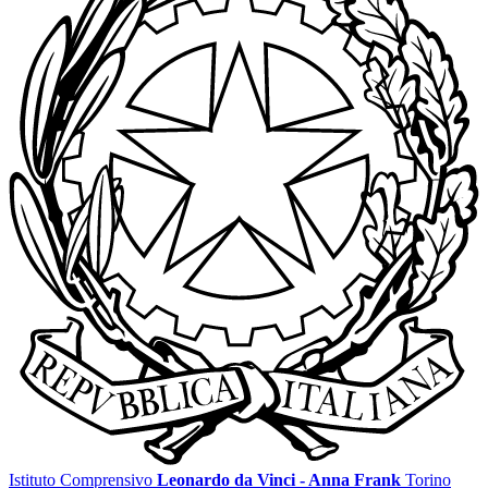
Istituto Comprensivo
Leonardo da Vinci - Anna Frank
Torino