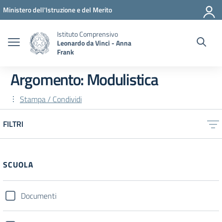
Vai ai contenuti
Vai al menu di navigazione
Vai al footer
Ministero dell'Istruzione e del Merito
Istituto Comprensivo
Leonardo da Vinci - Anna
Frank
Argomento: Modulistica
Stampa / Condividi
FILTRI
SCUOLA
Documenti