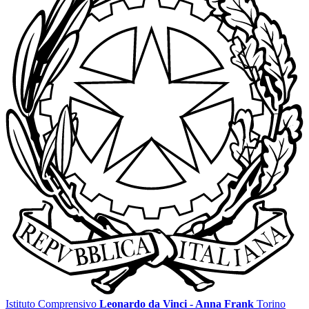
Istituto Comprensivo
Leonardo da Vinci - Anna Frank
Torino