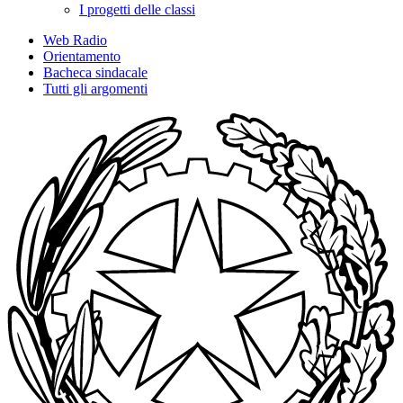
I progetti delle classi
Web Radio
Orientamento
Bacheca sindacale
Tutti gli argomenti