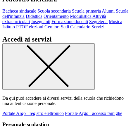
Bacheca sindacale
Scuola secondaria
Scuola primaria
Alunni
Scuola
dell'infanzia
Didattica
Orientamento
Modulistica
Attività
extracurricolari
Insegnanti
Formazione docenti
Segreteria
Musica
Istituto
PTOF
elezioni
Genitori
Sedi
Calendario
Servizi
Accedi ai servizi
Da qui puoi accedere ai diversi servizi della scuola che richiedono
una autenticazione personale.
Portale Argo - registro elettronico
Portale Argo - accesso famiglie
Personale scolastico