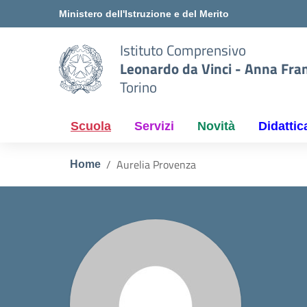
Vai ai contenuti
Vai al menu di navigazione
Vai al footer
Ministero dell'Istruzione e del Merito
Istituto Comprensivo
Leonardo da Vinci - Anna Fra
Torino
Scuola
Servizi
Novità
Didattic
Aurelia Provenza
Home