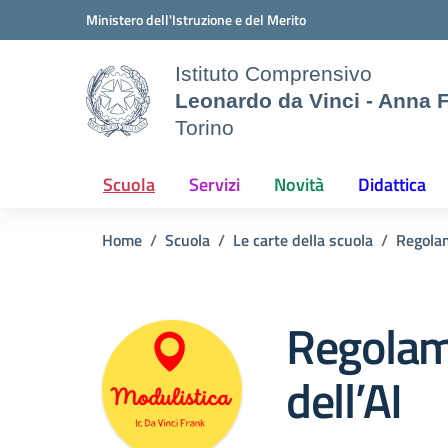
Vai ai contenuti
Vai al menu di navigazione
Vai al footer
Ministero dell'Istruzione e del Merito
Istituto Comprensivo
Leonardo da Vinci - Anna 
Torino
Scuola
Servizi
Novità
Didattica
Home
Scuola
Le carte della scuola
Regola
Regolam
dell’AI