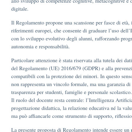
allo sviluppo di competenze cognitive, metacognitive e d
digitale.
Il Regolamento propone una scansione per fasce di età, is
riferimenti europei, che consente di graduare l’uso dell
con lo sviluppo evolutivo degli alunni, rafforzando pro
autonomia e responsabilità.
Particolare attenzione è stata riservata alla tutela dei dati
del Regolamento (UE) 2016/679 (GDPR) e alla prevenzio
compatibili con la protezione dei minori. In questo sens
non rappresenta un vincolo formale, ma una garanzia di q
trasparenza per studenti, famiglie e personale scolastico.
Il ruolo del docente resta centrale: l’Intelligenza Artifici
progettazione didattica, la relazione educativa né la val
ma può affiancarle come strumento di supporto, riflessio
La presente proposta di Regolamento intende essere un r