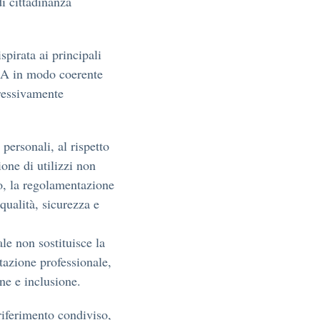
i cittadinanza
pirata ai principali
’IA in modo coerente
gressivamente
 personali, al rispetto
ne di utilizzi non
o, la regolamentazione
ualità, sicurezza e
ale non sostituisce la
utazione professionale,
ne e inclusione.
iferimento condiviso,