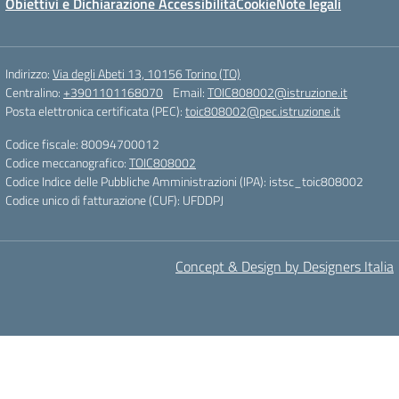
Obiettivi e Dichiarazione Accessibilità
Cookie
Note legali
Indirizzo:
Via degli Abeti 13, 10156 Torino (TO)
Centralino:
+3901101168070
Email:
TOIC808002@istruzione.it
Posta elettronica certificata (PEC):
toic808002@pec.istruzione.it
Codice fiscale: 80094700012
Codice meccanografico:
TOIC808002
Codice Indice delle Pubbliche Amministrazioni (IPA): istsc_toic808002
Codice unico di fatturazione (CUF): UFDDPJ
Concept & Design by Designers Italia