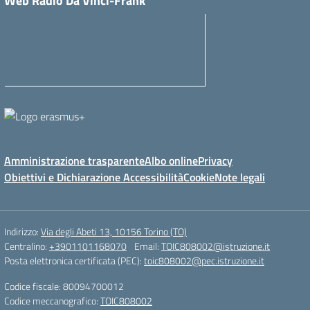
Web Radio Da Vinci-Frank
Amministrazione trasparente
Albo online
Privacy
Obiettivi e Dichiarazione Accessibilità
Cookie
Note legali
Indirizzo:
Via degli Abeti 13, 10156 Torino (TO)
Centralino:
+3901101168070
Email:
TOIC808002@istruzione.it
Posta elettronica certificata (PEC):
toic808002@pec.istruzione.it
Codice fiscale: 80094700012
Codice meccanografico:
TOIC808002