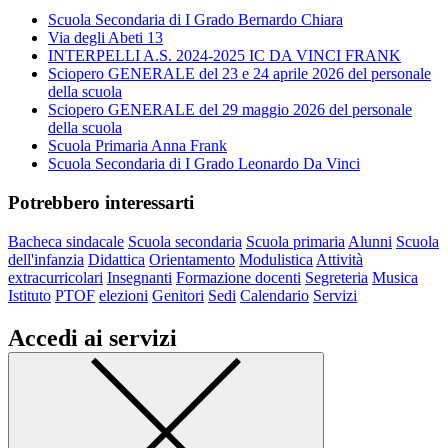
Scuola Secondaria di I Grado Bernardo Chiara
Via degli Abeti 13
INTERPELLI A.S. 2024-2025 IC DA VINCI FRANK
Sciopero GENERALE del 23 e 24 aprile 2026 del personale
della scuola
Sciopero GENERALE del 29 maggio 2026 del personale
della scuola
Scuola Primaria Anna Frank
Scuola Secondaria di I Grado Leonardo Da Vinci
Potrebbero interessarti
Bacheca sindacale
Scuola secondaria
Scuola primaria
Alunni
Scuola
dell'infanzia
Didattica
Orientamento
Modulistica
Attività
extracurricolari
Insegnanti
Formazione docenti
Segreteria
Musica
Istituto
PTOF
elezioni
Genitori
Sedi
Calendario
Servizi
Accedi ai servizi