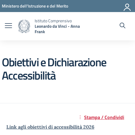
Vai ai contenuti
Vai al menu di navigazione
Vai al footer
Ministero dell'Istruzione e del Merito
Istituto Comprensivo
Leonardo da Vinci - Anna
Frank
Obiettivi e Dichiarazione
Accessibilità
Stampa / Condividi
Link agli obiettivi di accessibilità 2026