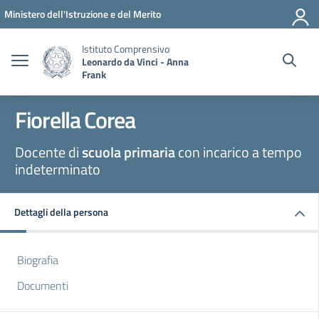
Vai ai contenuti
Vai al menu di navigazione
Vai al footer
Ministero dell'Istruzione e del Merito
Istituto Comprensivo
Leonardo da Vinci - Anna
Frank
Fiorella Corea
Docente di
scuola primaria
con incarico a tempo
indeterminato
Dettagli della persona
Biografia
Documenti