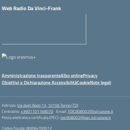
Web Radio Da Vinci-Frank
Amministrazione trasparente
Albo online
Privacy
Obiettivi e Dichiarazione Accessibilità
Cookie
Note legali
Indirizzo:
Via degli Abeti 13, 10156 Torino (TO)
Centralino:
+3901101168070
Email:
TOIC808002@istruzione.it
Posta elettronica certificata (PEC):
toic808002@pec.istruzione.it
Codice fiscale: 80094700012