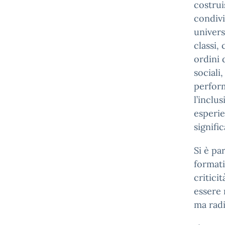
costrui
condivi
univers
classi,
ordini 
sociali,
perform
l’inclu
esperie
signific
Si è pa
formati
critici
essere 
ma radi