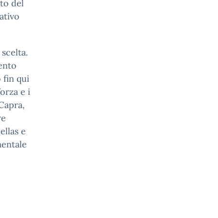
to del
ativo
 scelta.
ento
fin qui
orza e i
Capra,
re
ellas e
mentale