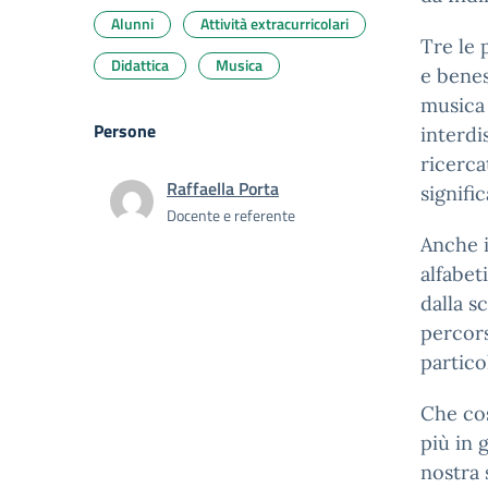
Alunni
Attività extracurricolari
Tre le 
Didattica
Musica
e bene
musica 
Persone
interdi
ricerca
Raffaella Porta
signific
Docente e referente
Anche i
alfabet
dalla s
percors
partico
Che cos
più in 
nostra 