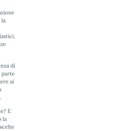
azione
 la
astici,
nze
enza di
 parte
gere ai
n
.
le? E
 la
scelte