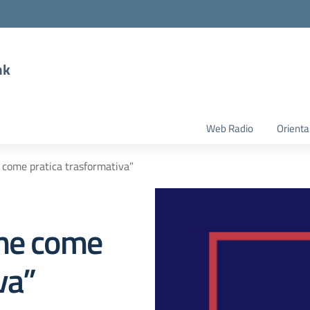
nk
Web Radio
Orient
 come pratica trasformativa”
eme come
va”