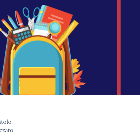
itolo
zzato