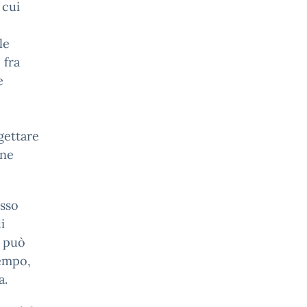
 cui
le
 fra
e
gettare
one
esso
i
n può
tempo,
a.