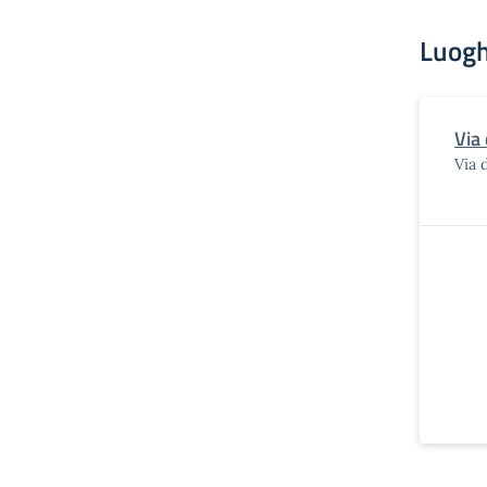
Luogh
Via 
Via 