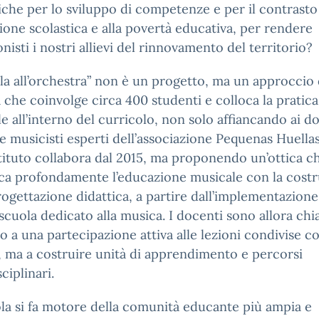
iche per lo sviluppo di competenze e per il contrasto 
ione scolastica e alla povertà educativa, per rendere
nisti i nostri allievi del rinnovamento del territorio?
ula all’orchestra” non è un progetto, ma un approccio 
 che coinvolge circa 400 studenti e colloca la pratica
e all’interno del curricolo, non solo affiancando ai d
se musicisti esperti dell’associazione Pequenas Huella
stituto collabora dal 2015, ma proponendo un’ottica c
ca profondamente l’educazione musicale con la cost
rogettazione didattica, a partire dall’implementazione
cuola dedicato alla musica. I docenti sono allora chi
o a una partecipazione attiva alle lezioni condivise co
, ma a costruire unità di apprendimento e percorsi
ciplinari.
la si fa motore della comunità educante più ampia e