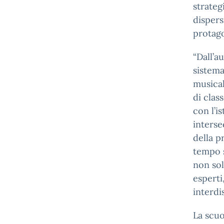
strateg
dispers
protago
“Dall’a
sistema
musical
di clas
con l’i
interse
della p
tempo s
non sol
esperti
interdis
La scuo