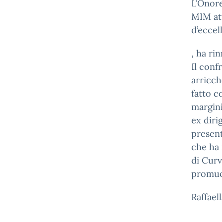
L’Onore
MIM att
d’eccel
, ha ri
Il con
arricch
fatto c
margini
ex diri
present
che ha 
di Curv
promuov
Raffael