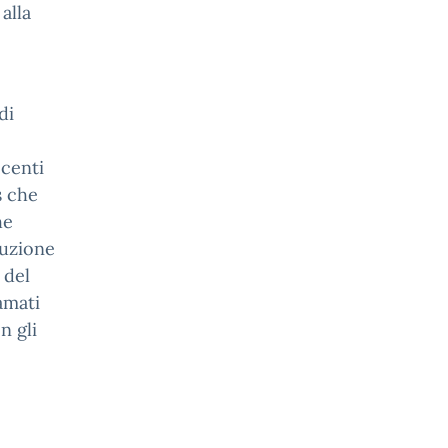
alla
di
ocenti
s che
he
ruzione
 del
amati
n gli