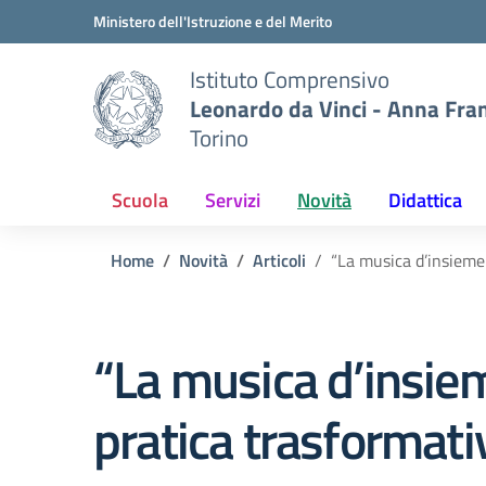
Vai ai contenuti
Vai al menu di navigazione
Vai al footer
Ministero dell'Istruzione e del Merito
Istituto Comprensivo
Leonardo da Vinci - Anna Fra
Torino
Scuola
Servizi
Novità
Didattica
Home
Novità
Articoli
“La musica d’insieme
“La musica d’insi
pratica trasformati