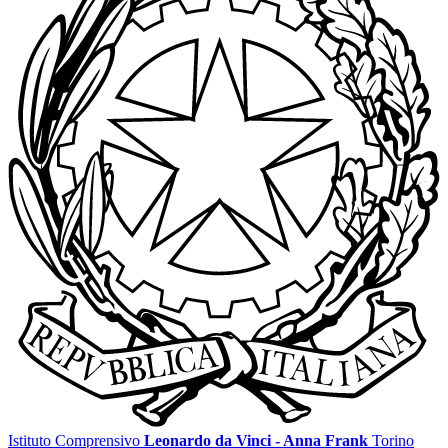
Istituto Comprensivo
Leonardo da Vinci - Anna Frank
Torino