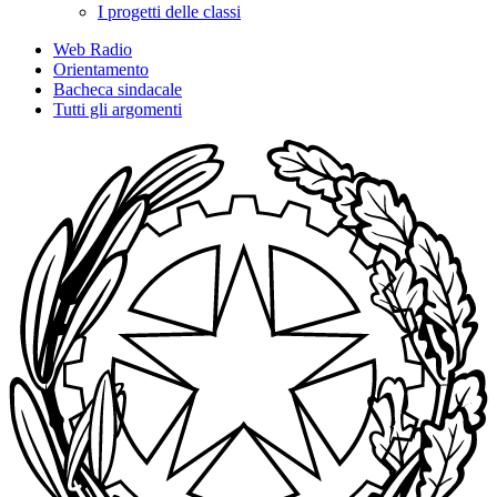
I progetti delle classi
Web Radio
Orientamento
Bacheca sindacale
Tutti gli argomenti