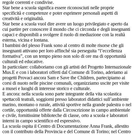
regole coerenti e condivise.
Star bene a scuola significa essere riconosciuti nelle proprie
specificità e competenze e poter esprimere personali aspetti di
creatività e originalità.
Star bene a scuola vuol dire avere un luogo privilegiato e aperto da
cui partire per conoscere il mondo che ci circonda e degli insegnanti
capaci e disponibili a svolgere il ruolo di mediazione con la realtà
esterna, vicina e lontana.
I bambini del plesso Frank sono al centro di molte risorse che gli
insegnanti attivano per loro affinché sia perseguita “l’eccellenza
formativa”, con un tempo pieno non solo di ore ma di opportunità
culturali ed educative.
In particolare: collaboriamo con gli artisti del Progetto Internazionale
Mus.E e con i laboratori offerti dal Comune di Torino, aderiamo ai
progetti Provaci ancora Sam e Save the Children, partecipiamo ai
corsi di nuoto nelle piscine comunali, organizziamo uscite per visite
a musei e luoghi di interesse storico e culturale.
E ancora: nella scuola sono parte integrante della vita scolastica
spettacoli teatrali, soggiorni presso laboratori didattici sull’ambiente
marino, montano o rurale, attività sportive nella grande palestra o nel
cortile, opportunità offerte dalla Circoscrizione in campo ambientale
e civile, fornitissime biblioteche di classe, orto a scuola e laboratori
interni in campo scientifico ed espressivo.
La scuola ospita il Centro di Documentazione Anna Frank, allestito
con il contributo della Provincia e del Comune di Torino; nel Centro