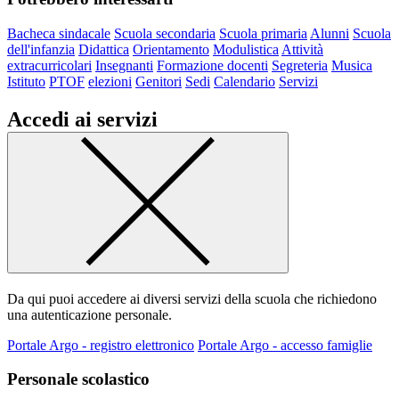
Bacheca sindacale
Scuola secondaria
Scuola primaria
Alunni
Scuola
dell'infanzia
Didattica
Orientamento
Modulistica
Attività
extracurricolari
Insegnanti
Formazione docenti
Segreteria
Musica
Istituto
PTOF
elezioni
Genitori
Sedi
Calendario
Servizi
Accedi ai servizi
Da qui puoi accedere ai diversi servizi della scuola che richiedono
una autenticazione personale.
Portale Argo - registro elettronico
Portale Argo - accesso famiglie
Personale scolastico