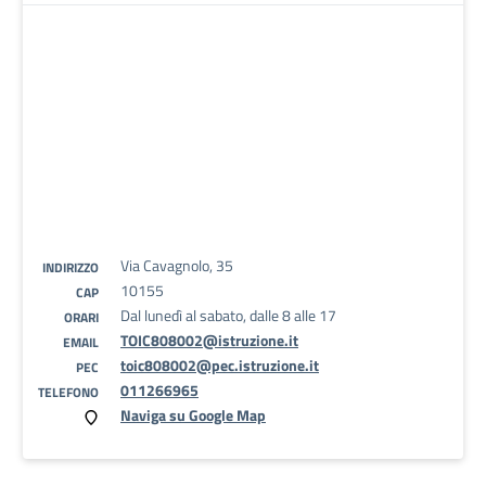
Via Cavagnolo, 35
INDIRIZZO
10155
CAP
Dal lunedì al sabato, dalle 8 alle 17
ORARI
TOIC808002@istruzione.it
EMAIL
toic808002@pec.istruzione.it
PEC
011266965
TELEFONO
Naviga su Google Map