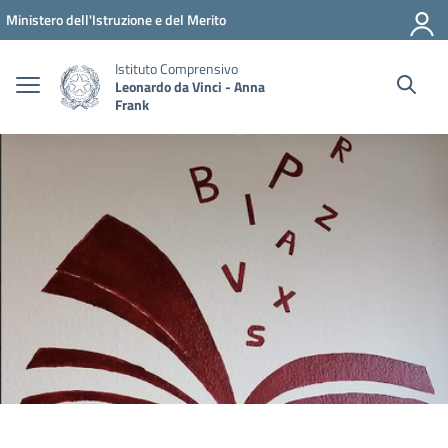
Vai ai contenuti
Vai al menu di navigazione
Vai al footer
Ministero dell'Istruzione e del Merito
Istituto Comprensivo
Leonardo da Vinci - Anna
Frank