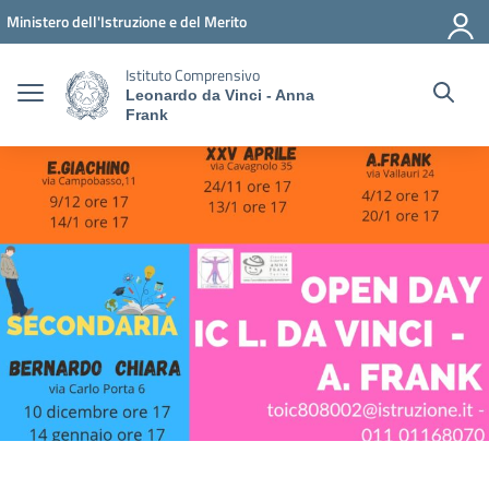
Vai ai contenuti
Vai al menu di navigazione
Vai al footer
Ministero dell'Istruzione e del Merito
Istituto Comprensivo
Leonardo da Vinci - Anna
Frank