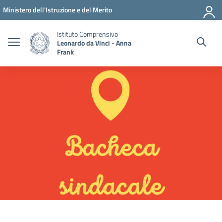
Vai ai contenuti
Vai al menu di navigazione
Vai al footer
Ministero dell'Istruzione e del Merito
Istituto Comprensivo
Leonardo da Vinci - Anna
Frank