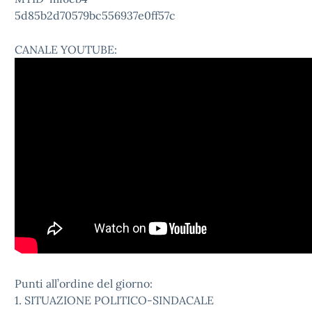
5d85b2d70579bc556937e0ff57c
CANALE YOUTUBE:
Punti all’ordine del giorno:
1. SITUAZIONE POLITICO-SINDACALE