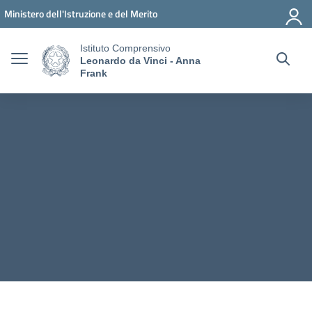
Vai ai contenuti
Vai al menu di navigazione
Vai al footer
Ministero dell'Istruzione e del Merito
Istituto Comprensivo
Leonardo da Vinci - Anna
Frank