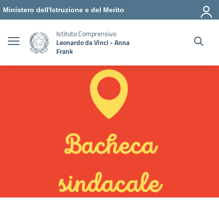
Vai ai contenuti
Vai al menu di navigazione
Vai al footer
Ministero dell'Istruzione e del Merito
Istituto Comprensivo
Leonardo da Vinci - Anna
Frank