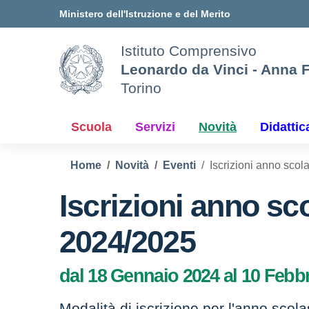
Vai ai contenuti
Vai al menu di navigazione
Vai al footer
Ministero dell'Istruzione e del Merito
Istituto Comprensivo
Leonardo da Vinci - Anna 
Torino
Scuola
Servizi
Novità
Didattic
Home
Novità
Eventi
Iscrizioni anno scol
Iscrizioni anno sc
2024/2025
dal 18 Gennaio 2024 al 10 Febb
Modalità di iscrizione per l'anno scol