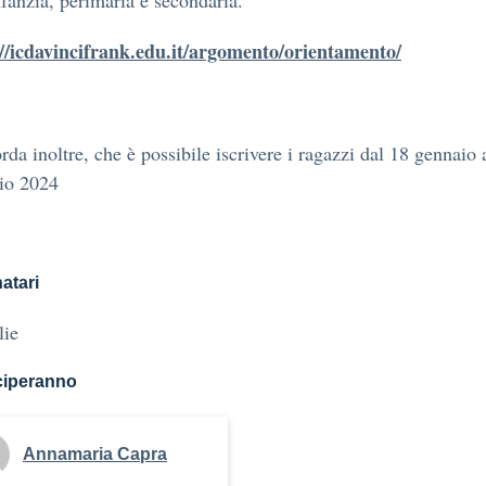
nfanzia, perimaria e secondaria.
://icdavincifrank.edu.it/argomento/orientamento/
orda inoltre, che è possibile iscrivere i ragazzi dal 18 gennaio 
aio 2024
atari
lie
ciperanno
Annamaria Capra