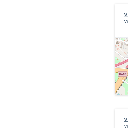
V
Vi
V
Vi