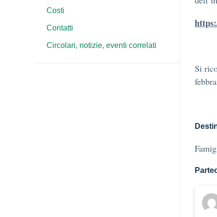
dell’i
Costi
https
Contatti
Circolari, notizie, eventi correlati
Si ric
febbr
Destin
Famig
Parte