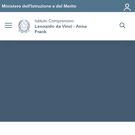
Vai ai contenuti
Vai al menu di navigazione
Vai al footer
Ministero dell'Istruzione e del Merito
Istituto Comprensivo
Leonardo da Vinci - Anna
Frank