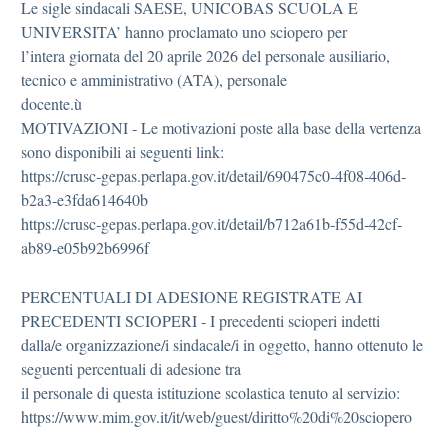
Le sigle sindacali SAESE, UNICOBAS SCUOLA E
UNIVERSITA’ hanno proclamato uno sciopero per
l’intera giornata del 20 aprile 2026 del personale ausiliario,
tecnico e amministrativo (ATA), personale
docente.ù
MOTIVAZIONI ‐ Le motivazioni poste alla base della vertenza
sono disponibili ai seguenti link:
https://crusc‐gepas.perlapa.gov.it/detail/690475c0‐4f08‐406d‐
b2a3‐e3fda614640b
https://crusc‐gepas.perlapa.gov.it/detail/b712a61b‐f55d‐42cf‐
ab89‐e05b92b6996f
PERCENTUALI DI ADESIONE REGISTRATE AI
PRECEDENTI SCIOPERI ‐ I precedenti scioperi indetti
dalla/e organizzazione/i sindacale/i in oggetto, hanno ottenuto le
seguenti percentuali di adesione tra
il personale di questa istituzione scolastica tenuto al servizio:
https://www.mim.gov.it/it/web/guest/diritto%20di%20sciopero