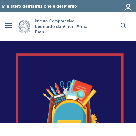
Vai ai contenuti
Vai al menu di navigazione
Vai al footer
Ministero dell'Istruzione e del Merito
Istituto Comprensivo
Leonardo da Vinci - Anna
Frank