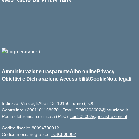
Web Radio Da Vinci-Frank
Amministrazione trasparente
Albo online
Privacy
Obiettivi e Dichiarazione Accessibilità
Cookie
Note legali
Indirizzo:
Via degli Abeti 13, 10156 Torino (TO)
Centralino:
+3901101168070
Email:
TOIC808002@istruzione.it
Posta elettronica certificata (PEC):
toic808002@pec.istruzione.it
Codice fiscale: 80094700012
Codice meccanografico:
TOIC808002