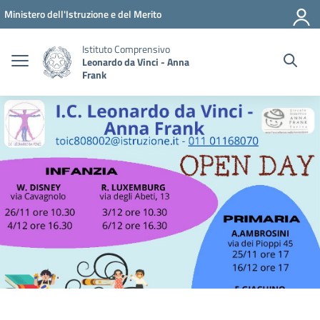
Vai ai contenuti
Vai al menu di navigazione
Vai al footer
Ministero dell'Istruzione e del Merito
Istituto Comprensivo
Leonardo da Vinci - Anna
Frank