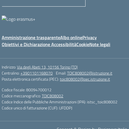
Amministrazione trasparente
Albo online
Privacy
Obiettivi e Dichiarazione Accessibilità
Cookie
Note legali
Indirizzo:
Via degli Abeti 13, 10156 Torino (TO)
Centralino:
+3901101168070
Email:
TOIC808002@istruzione.it
Posta elettronica certificata (PEC):
toic808002@pec.istruzione.it
Codice fiscale: 80094700012
Codice meccanografico:
TOIC808002
Codice Indice delle Pubbliche Amministrazioni (IPA): istsc_toic808002
Codice unico di fatturazione (CUF): UFDDPJ