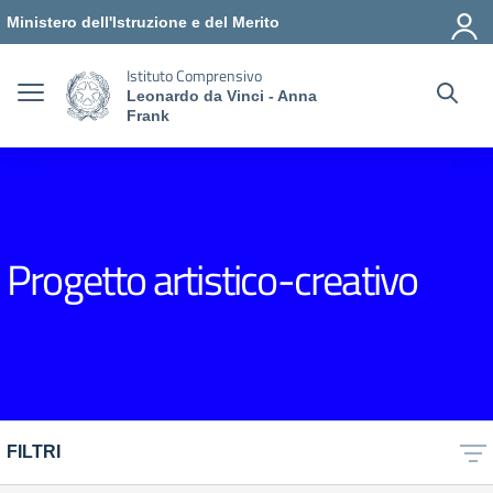
Vai ai contenuti
Vai al menu di navigazione
Vai al footer
Ministero dell'Istruzione e del Merito
Istituto Comprensivo
Leonardo da Vinci - Anna
Frank
Progetto artistico-creativo
FILTRI