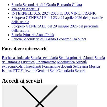
Scuola Secondaria di I Grado Bernardo Chiara
Via degli Abeti 13
INTERPELLI A.S. 2024-2025 IC DA VINCI FRANK
Sciopero GENERALE del 23 e 24 aprile 2026 del personale
della scuola
Sciopero GENERALE del 29 maggio 2026 del personale
della scuola
Scuola Primaria Anna Frank
Scuola Secondaria di I Grado Leonardo Da Vinci
Potrebbero interessarti
Bacheca sindacale
Scuola secondaria
Scuola primaria
Alunni
Scuola
dell'infanzia
Didattica
Orientamento
Modulistica
Attività
extracurricolari
Insegnanti
Formazione docenti
Segreteria
Musica
Istituto
PTOF
elezioni
Genitori
Sedi
Calendario
Servizi
Accedi ai servizi