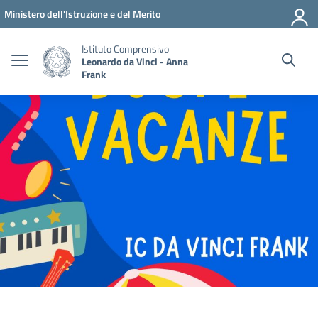
Vai ai contenuti
Vai al menu di navigazione
Vai al footer
Ministero dell'Istruzione e del Merito
Istituto Comprensivo
Leonardo da Vinci - Anna
Frank