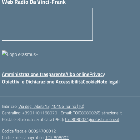
Web Radio Da Vinci-Frank
Amministrazione trasparente
Albo online
Privacy
Obiettivi e Dichiarazione Accessibilità
Cookie
Note legali
Indirizzo:
Via degli Abeti 13, 10156 Torino (TO)
Centralino:
+3901101168070
Email:
TOIC808002@istruzione.it
Posta elettronica certificata (PEC):
toic808002@pec.istruzione.it
Codice fiscale: 80094700012
Codice meccanografico:
TOIC808002