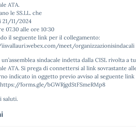
ale ATA.
sano le SS.LL. che
ì 21/11/2024
re 07.30 alle ore 10:30
do il seguente link per il collegamento:
/iisvallauri.webex.com/meet/organizzazionisindacali
à un’assemblea sindacale indetta dalla CISL rivolta a tu
le ATA. Si prega di connettersi al link sovrastante all
rno indicato in oggetto previo avviso al seguente link
 https://forms.gle/bGWRjgdStFSmeRMp8
 saluti.
i