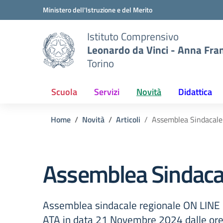
Vai ai contenuti
Vai al menu di navigazione
Vai al footer
Ministero dell'Istruzione e del Merito
Istituto Comprensivo
Leonardo da Vinci - Anna Fra
Torino
Scuola
Servizi
Novità
Didattica
Home
Novità
Articoli
Assemblea Sindacale
Assemblea Sindaca
Assemblea sindacale regionale ON LINE p
ATA in data 21 Novembre 2024 dalle ore