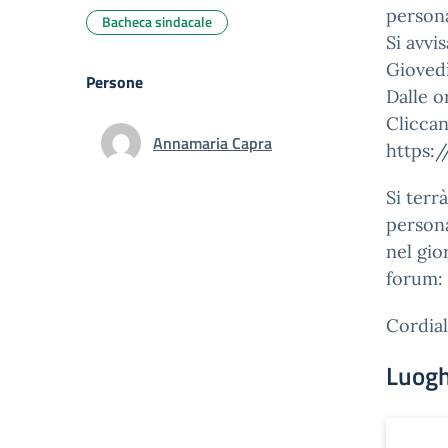
person
Bacheca sindacale
Si avvi
Gioved
Persone
Dalle o
Cliccan
Annamaria Capra
https:/
Si terr
persona
nel gio
forum:
Cordiali
Luogh