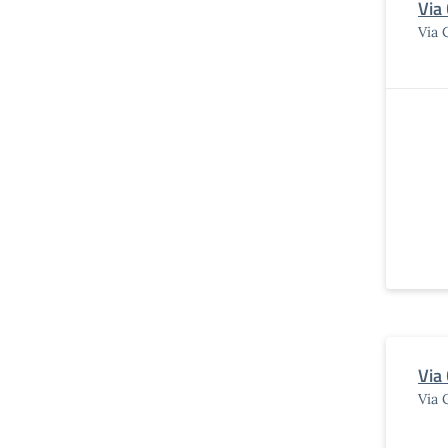
Via
Via 
Via
Via 