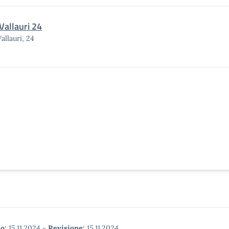
Vallauri 24
Vallauri, 24
o:
15.11.2024
-
Revisione:
15.11.2024