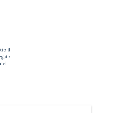
tto il
egato
 del