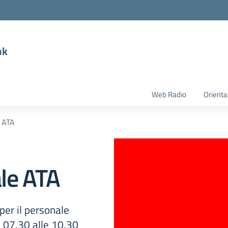
nk
Web Radio
Orient
 ATA
le ATA
er il personale
 07.30 alle 10.30