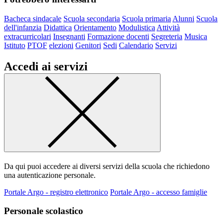
Bacheca sindacale
Scuola secondaria
Scuola primaria
Alunni
Scuola
dell'infanzia
Didattica
Orientamento
Modulistica
Attività
extracurricolari
Insegnanti
Formazione docenti
Segreteria
Musica
Istituto
PTOF
elezioni
Genitori
Sedi
Calendario
Servizi
Accedi ai servizi
Da qui puoi accedere ai diversi servizi della scuola che richiedono
una autenticazione personale.
Portale Argo - registro elettronico
Portale Argo - accesso famiglie
Personale scolastico