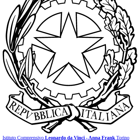
Istituto Comprensivo
Leonardo da Vinci - Anna Frank
Torino