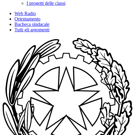
I progetti delle classi
Web Radio
Orientamento
Bacheca sindacale
Tutti gli argomenti