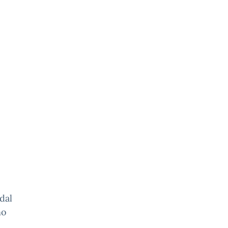
dal
no