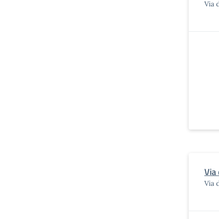
Via 
Via
Via 