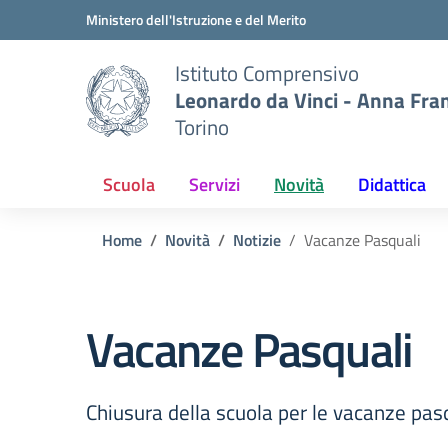
Vai ai contenuti
Vai al menu di navigazione
Vai al footer
Ministero dell'Istruzione e del Merito
Istituto Comprensivo
Leonardo da Vinci - Anna Fra
Torino
Scuola
Servizi
Novità
Didattica
Home
Novità
Notizie
Vacanze Pasquali
Vacanze Pasquali
Chiusura della scuola per le vacanze pas