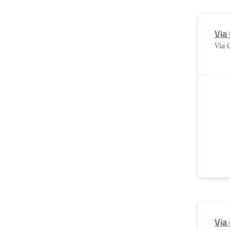
Via
Via 
Via 