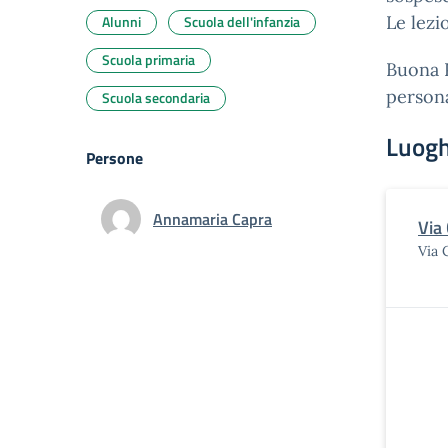
Alunni
Scuola dell'infanzia
Le lezi
Scuola primaria
Buona P
persona
Scuola secondaria
Luogh
Persone
Annamaria Capra
Via
Via 