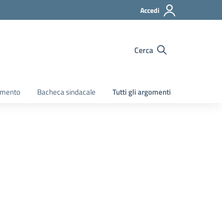
Accedi
Cerca
amento
Bacheca sindacale
Tutti gli argomenti