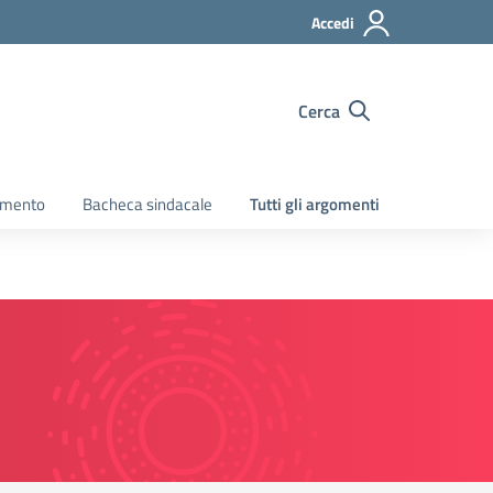
Accedi
Cerca
amento
Bacheca sindacale
Tutti gli argomenti