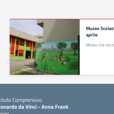
Museo Scolast
aprile
Museo che raccon
tituto Comprensivo
eonardo da Vinci - Anna Frank
rino