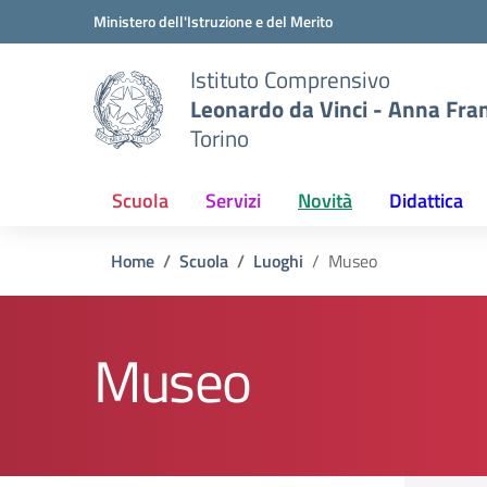
Vai ai contenuti
Vai al menu di navigazione
Vai al footer
Ministero dell'Istruzione e del Merito
Istituto Comprensivo
Leonardo da Vinci - Anna Fra
Torino
Scuola
Servizi
Novità
Didattica
Home
Scuola
Luoghi
Museo
Museo