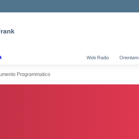
Frank
a
Web Radio
Orientam
umento Programmatico