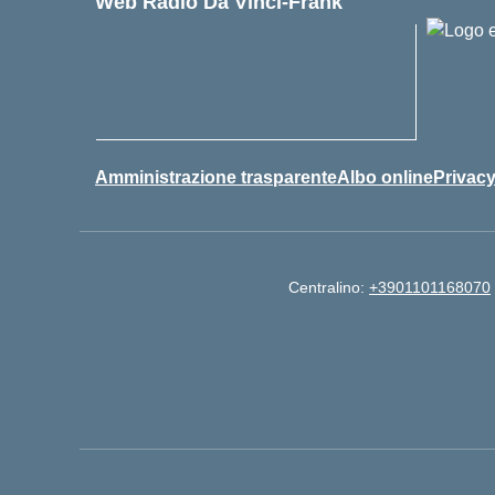
Web Radio Da Vinci-Frank
Amministrazione trasparente
Albo online
Privac
Centralino:
+3901101168070