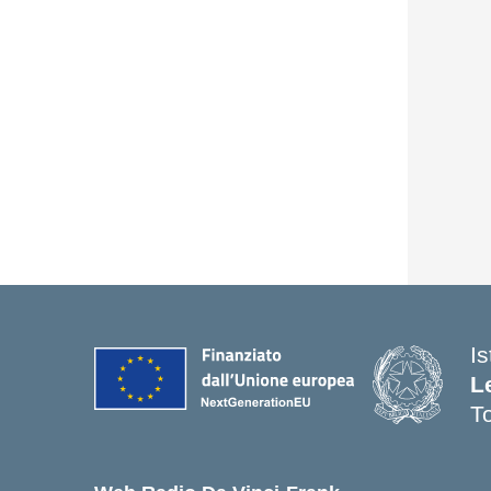
I
L
T