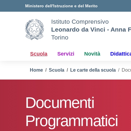
Vai ai contenuti
Vai al menu di navigazione
Vai al footer
Ministero dell'Istruzione e del Merito
Istituto Comprensivo
Leonardo da Vinci - Anna 
Torino
Scuola
Servizi
Novità
Didattic
Home
Scuola
Le carte della scuola
Doc
Documenti
Programmatici