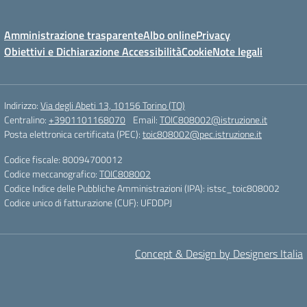
Amministrazione trasparente
Albo online
Privacy
Obiettivi e Dichiarazione Accessibilità
Cookie
Note legali
Indirizzo:
Via degli Abeti 13, 10156 Torino (TO)
Centralino:
+3901101168070
Email:
TOIC808002@istruzione.it
Posta elettronica certificata (PEC):
toic808002@pec.istruzione.it
Codice fiscale: 80094700012
Codice meccanografico:
TOIC808002
Codice Indice delle Pubbliche Amministrazioni (IPA): istsc_toic808002
Codice unico di fatturazione (CUF): UFDDPJ
Concept & Design by Designers Italia