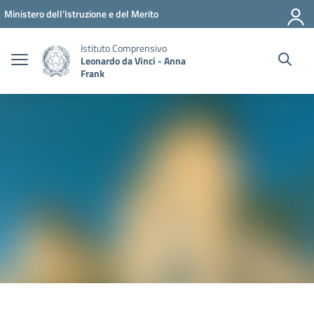
Vai ai contenuti
Vai al menu di navigazione
Vai al footer
Ministero dell'Istruzione e del Merito
Istituto Comprensivo
Leonardo da Vinci - Anna
Frank