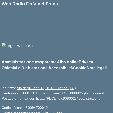
Web Radio Da Vinci-Frank
Amministrazione trasparente
Albo online
Privacy
Obiettivi e Dichiarazione Accessibilità
Cookie
Note legali
Indirizzo:
Via degli Abeti 13, 10156 Torino (TO)
Centralino:
+3901101168070
Email:
TOIC808002@istruzione.it
Posta elettronica certificata (PEC):
toic808002@pec.istruzione.it
Codice fiscale: 80094700012
Codice meccanografico:
TOIC808002