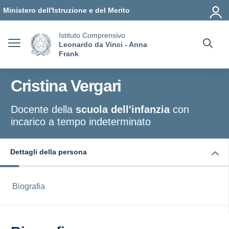
Vai ai contenuti
Vai al menu di navigazione
Vai al footer
Ministero dell'Istruzione e del Merito
Istituto Comprensivo
Leonardo da Vinci - Anna
Frank
Cristina Vergari
Docente della
scuola dell'infanzia
con
incarico a tempo indeterminato
Dettagli della persona
Biografia