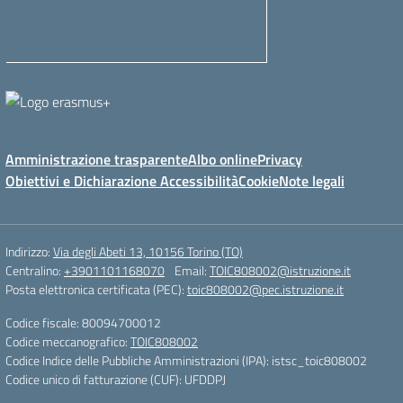
Amministrazione trasparente
Albo online
Privacy
Obiettivi e Dichiarazione Accessibilità
Cookie
Note legali
Indirizzo:
Via degli Abeti 13, 10156 Torino (TO)
Centralino:
+3901101168070
Email:
TOIC808002@istruzione.it
Posta elettronica certificata (PEC):
toic808002@pec.istruzione.it
Codice fiscale: 80094700012
Codice meccanografico:
TOIC808002
Codice Indice delle Pubbliche Amministrazioni (IPA): istsc_toic808002
Codice unico di fatturazione (CUF): UFDDPJ