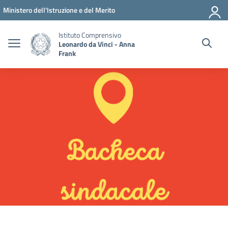
Vai ai contenuti
Vai al menu di navigazione
Vai al footer
Ministero dell'Istruzione e del Merito
Istituto Comprensivo
Leonardo da Vinci - Anna
Frank