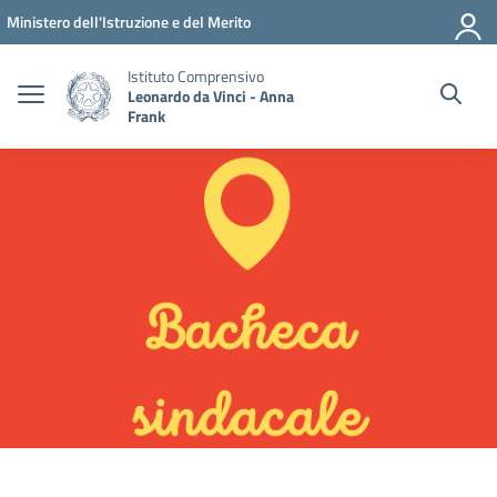
Vai ai contenuti
Vai al menu di navigazione
Vai al footer
Ministero dell'Istruzione e del Merito
Istituto Comprensivo
Leonardo da Vinci - Anna
Frank