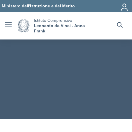
Vai ai contenuti
Vai al menu di navigazione
Vai al footer
Ministero dell'Istruzione e del Merito
Istituto Comprensivo
Leonardo da Vinci - Anna
Frank