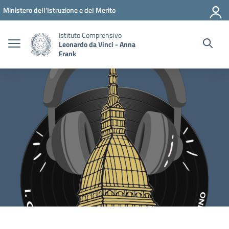
Vai ai contenuti
Vai al menu di navigazione
Vai al footer
Ministero dell'Istruzione e del Merito
Istituto Comprensivo
Leonardo da Vinci - Anna
Frank