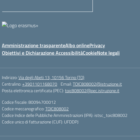
Amministrazione trasparente
Albo online
Privacy
Obiettivi e Dichiarazione Accessibilità
Cookie
Note legali
Indirizzo:
Via degli Abeti 13, 10156 Torino (TO)
Centralino:
+3901101168070
Email:
TOIC808002@istruzione.it
Posta elettronica certificata (PEC):
toic808002@pec.istruzione.it
Codice fiscale: 80094700012
Codice meccanografico:
TOIC808002
Codice Indice delle Pubbliche Amministrazioni (IPA): istsc_toic808002
Codice unico di fatturazione (CUF): UFDDPJ