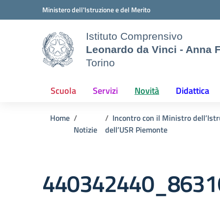
Vai ai contenuti
Vai al menu di navigazione
Vai al footer
Ministero dell'Istruzione e del Merito
Istituto Comprensivo
Leonardo da Vinci - Anna 
Torino
Scuola
Servizi
Novità
Didattica
Home
Incontro con il Ministro dell’Ist
Notizie
dell’USR Piemonte
440342440_8631