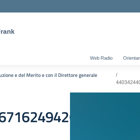
Frank
Web Radio
Orienta
ruzione e del Merito e con il Direttore generale
44034244
67162494264_21843