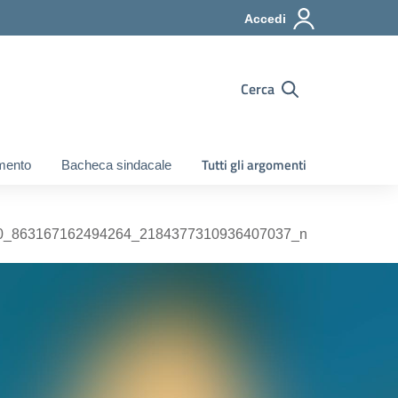
Accedi
Cerca
Tutti gli argomenti
mento
Bacheca sindacale
0_863167162494264_2184377310936407037_n
77310936407037_n