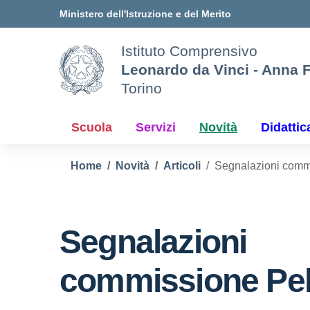
Vai ai contenuti
Vai al menu di navigazione
Vai al footer
Ministero dell'Istruzione e del Merito
Istituto Comprensivo
Leonardo da Vinci - Anna 
Torino
Scuola
Servizi
Novità
Didattic
Home
Novità
Articoli
Segnalazioni comm
Segnalazioni
commissione Pe