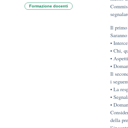
Commissi
Formazione docenti
segnalar
Il primo
Saranno t
• Interce
• Chi, q
• Aspett
• Doma
Il secon
i seguent
• La res
• Segnal
• Doman
Consider
della pr
l’incont