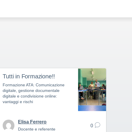
Tutti in Formazione!!
Story
e int
Formazione ATA: Comunicazione
digitale, gestione documentale
Percor
digitale e condivisione online:
Archi
vantaggi e rischi
Elisa Ferrero
0
Docente e referente