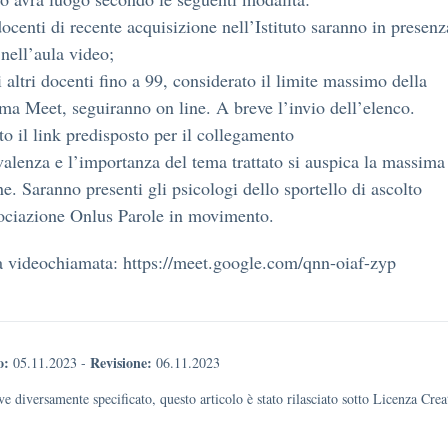
 docenti di recente acquisizione nell’Istituto saranno in presenz
 nell’aula video;
li altri docenti fino a 99, considerato il limite massimo della
rma Meet, seguiranno on line. A breve l’invio dell’elenco.
to il link predisposto per il collegamento
valenza e l’importanza del tema trattato si auspica la massima
ne. Saranno presenti gli psicologi dello sportello di ascolto
ociazione Onlus Parole in movimento.
a videochiamata: https://meet.google.com/qnn-oiaf-zyp
o:
Revisione:
05.11.2023
-
06.11.2023
e diversamente specificato, questo articolo è stato rilasciato sotto Licenza Cr