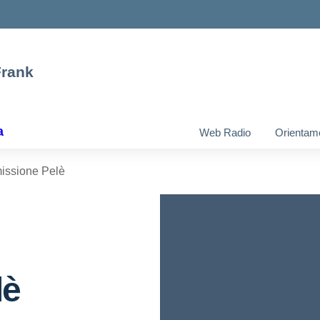
Frank
a
Web Radio
Orientam
issione Pelè
lè