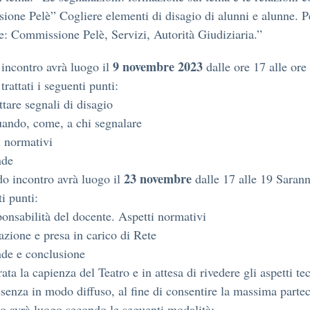
one Pelè” Cogliere elementi di disagio di alunni e alunne. P
e: Commissione Pelè, Servizi, Autorità Giudiziaria.”
9 novembre 2023
 incontro avrà luogo il
dalle ore 17 alle ore
rattati i seguenti punti:
ttare segnali di disagio
uando, come, a chi segnalare
i normativi
nde
23 novembre
do incontro avrà luogo il
dalle 17 alle 19 Saranno
i punti:
ponsabilità del docente. Aspetti normativi
azione e presa in carico di Rete
de e conclusione
ata la capienza del Teatro e in attesa di rivedere gli aspetti te
esenza in modo diffuso, al fine di consentire la massima parte
ro avrà luogo secondo le seguenti modalità: