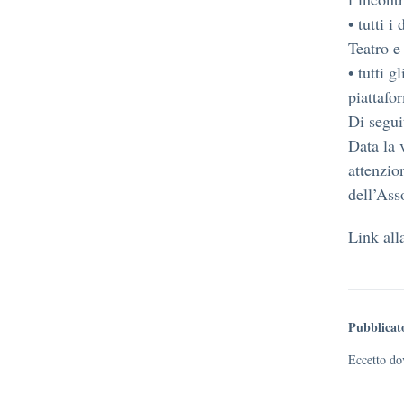
• tutti i
Teatro e
• tutti g
piattafo
Di segui
Data la 
attenzio
dell’Ass
Link all
Pubblicat
Eccetto dov