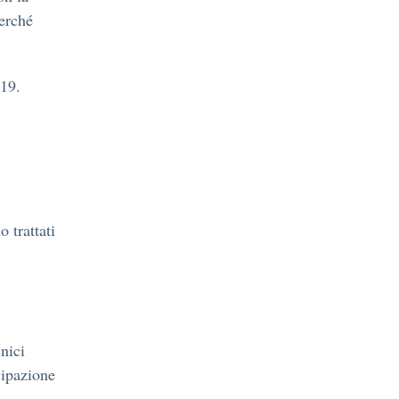
erché
 19.
 trattati
cnici
cipazione