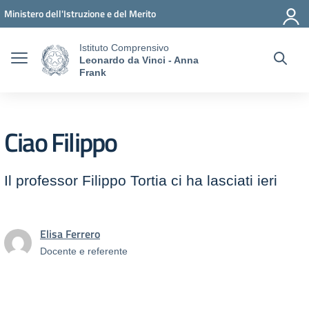
Vai ai contenuti
Vai al menu di navigazione
Vai al footer
Ministero dell'Istruzione e del Merito
Istituto Comprensivo
Leonardo da Vinci - Anna
Frank
Ciao Filippo
Il professor Filippo Tortia ci ha lasciati ieri
Elisa Ferrero
Docente e referente