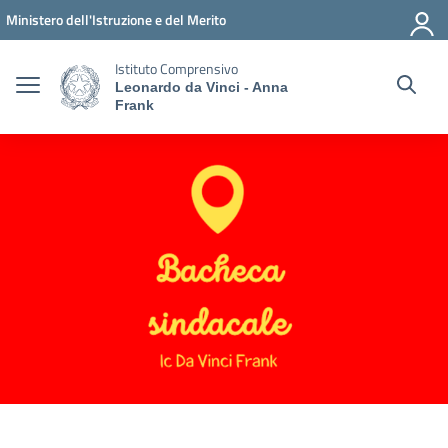
Vai ai contenuti
Vai al menu di navigazione
Vai al footer
Ministero dell'Istruzione e del Merito
Istituto Comprensivo
Leonardo da Vinci - Anna
Frank