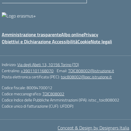
Amministrazione trasparente
Albo online
Privacy
Obiettivi e Dichiarazione Accessibilità
Cookie
Note legali
Indirizzo:
Via degli Abeti 13, 10156 Torino (TO)
Centralino:
+3901101168070
Email:
TOIC808002@istruzione.it
Posta elettronica certificata (PEC):
toic808002@pec.istruzione.it
Codice fiscale: 80094700012
Codice meccanografico:
TOIC808002
Codice Indice delle Pubbliche Amministrazioni (IPA): istsc_toic808002
Codice unico di fatturazione (CUF): UFDDPJ
Concept & Design by Designers Italia