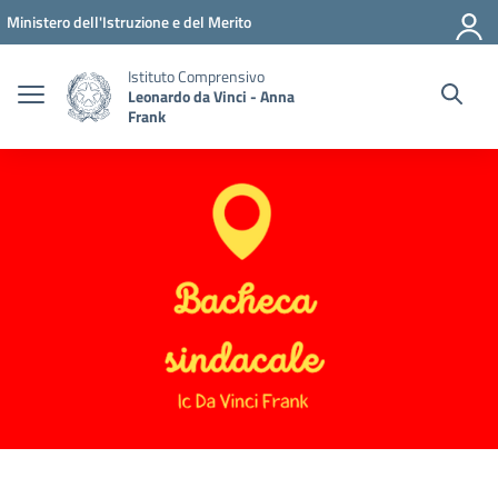
Vai ai contenuti
Vai al menu di navigazione
Vai al footer
Ministero dell'Istruzione e del Merito
Istituto Comprensivo
Leonardo da Vinci - Anna
Frank