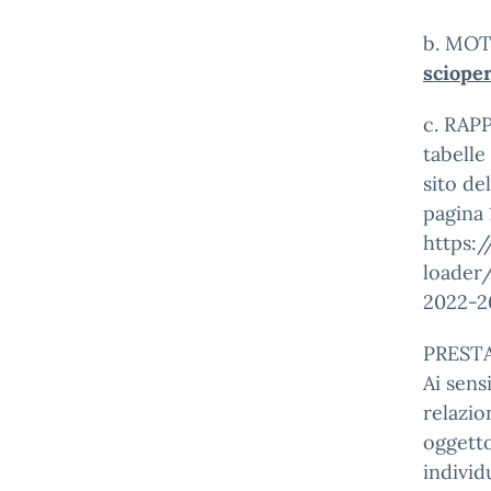
b. MOTI
scioper
c. RAP
tabelle
sito de
pagina 
https:/
loader/
2022-2
PRESTA
Ai sens
relazio
oggetto
individ