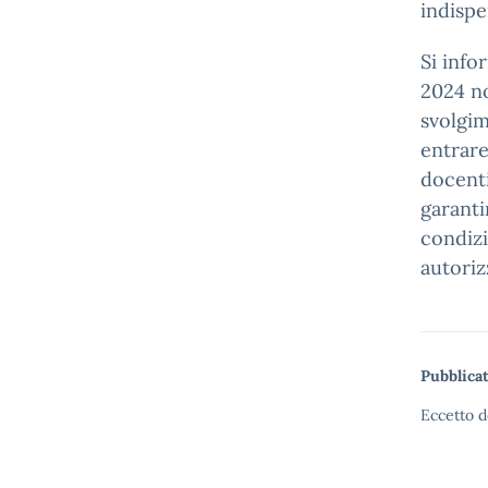
indispe
Si info
2024 no
svolgim
entrare
docenti
garanti
condizi
autoriz
Pubblicat
Eccetto d