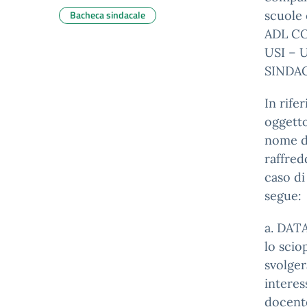
Bacheca sindacale
scuole
ADL CO
USI – 
SINDAC
In rife
oggetto
nome di
raffred
caso di
segue:
a. DAT
lo scio
svolger
interes
docente