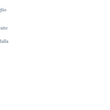
glio
site
dalla
n