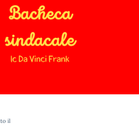
o il
,