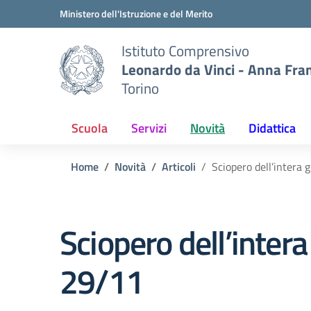
Vai ai contenuti
Vai al menu di navigazione
Vai al footer
Ministero dell'Istruzione e del Merito
Istituto Comprensivo
Leonardo da Vinci - Anna Fra
Torino
Scuola
Servizi
Novità
Didattica
Home
Novità
Articoli
Sciopero dell’intera 
Sciopero dell’intera
29/11