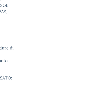
 SGB,
BAS,
edure di
anto
SSATO: